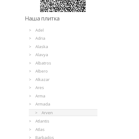
Наша плитка
Adel
Adria
Alaska
Alavya
Albatros
Albero
Alkazar
Ares
Arma
Armada
Arven
Atlantis
Atlas
Barbados