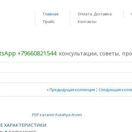
Главная
Оплата. Доставка
Прайс
Контакты
sApp +79660821544
: консультации, советы, пр
«
Предыдущая коллекция
¦
Следующая колл
PDF каталог Kutahya Arven
Е ХАРАКТЕРИСТИКИ
ль
✦
Kutahya Seramik