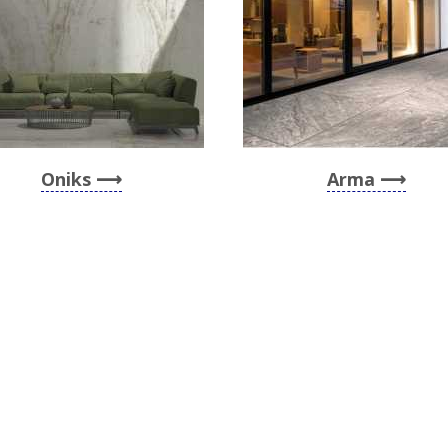
Oniks
Arma