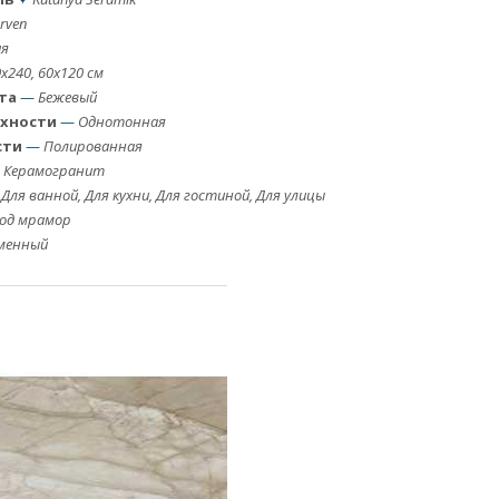
rven
ия
x240, 60x120 см
та
—
Бежевый
рхности
—
Однотонная
сти
—
Полированная
—
Керамогранит
Для ванной, Для кухни, Для гостиной, Для улицы
од мрамор
менный