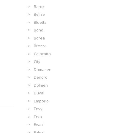
Barok
Belize
Bluetta
Bond
Borea
Brezza
Calacatta
City
Damasen
Dendro
Dolmen
Duval
Emporio
Envy
Erva
Evani
Falez