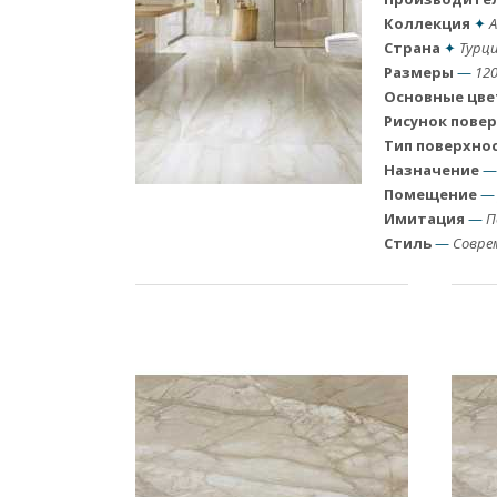
Коллекция
✦
A
Страна
✦
Турц
Размеры
—
120
Основные цве
Рисунок пове
Тип поверхно
Назначение
Помещение
—
Имитация
—
П
Стиль
—
Совре