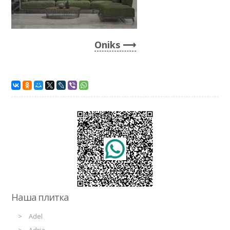
Oniks
Наша плитка
Adel
Adria