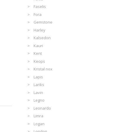
Faselis
Fora
Gemstone
Harley
Kalsedon
Kauri
Kent
Keops
Kristal nox
Lapis
Lariks
Lavin
Legno
Leonardo
Limra
Logan
London