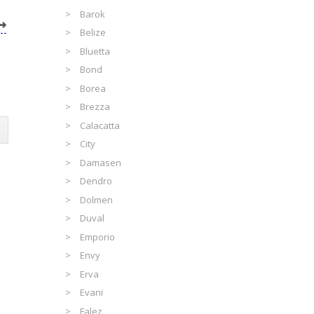
Barok
Belize
Bluetta
Bond
Borea
Brezza
Calacatta
City
Damasen
Dendro
Dolmen
Duval
Emporio
Envy
Erva
Evani
Falez