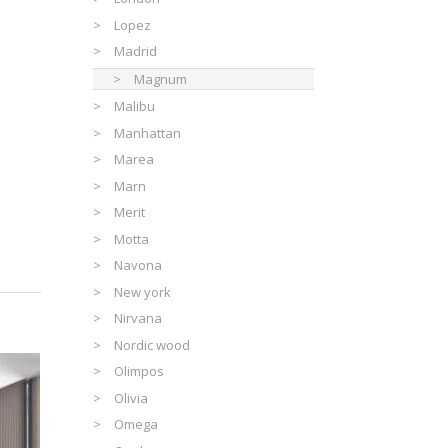
Lopez
Madrid
Magnum
Malibu
Manhattan
Marea
Marn
Merit
Motta
Navona
New york
Nirvana
Nordic wood
Olimpos
Olivia
Omega