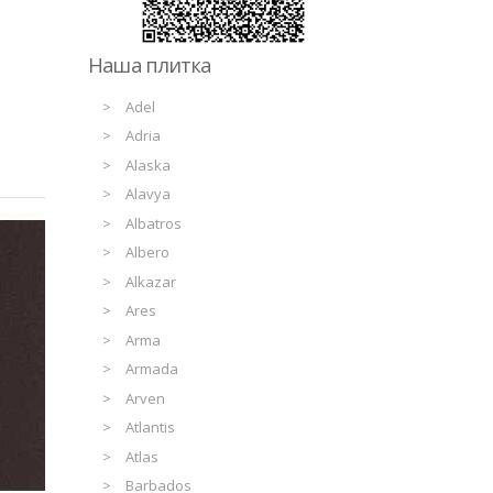
Наша плитка
Adel
Adria
Alaska
Alavya
Albatros
Albero
Alkazar
Ares
Arma
Armada
Arven
Atlantis
Atlas
Barbados