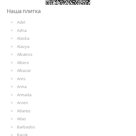
Наша плитка
Adel
Adria
Alaska
Alavya
Albatros
Albero
Alkazar
Ares
Arma
Armada
Arven
Atlantis
Atlas
Barbados
Barok